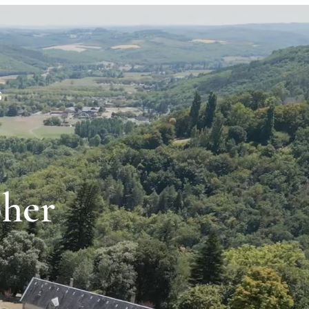
S
her