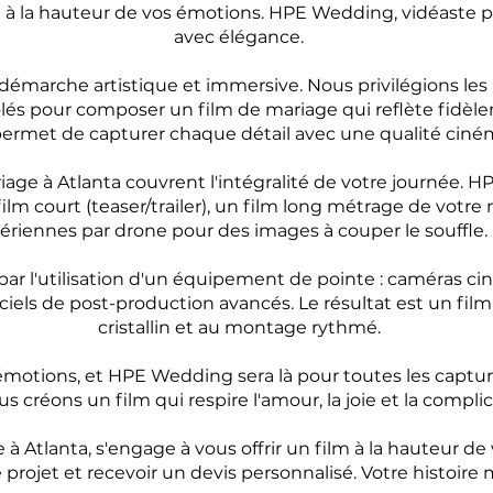
m à la hauteur de vos émotions. HPE Wedding, vidéaste p
avec élégance.
marche artistique et immersive. Nous privilégions les p
lés pour composer un film de mariage qui reflète fidèle
rmet de capturer chaque détail avec une qualité ciné
iage à Atlanta couvrent l'intégralité de votre journée.
m court (teaser/trailer), un film long métrage de votre 
ériennes par drone pour des images à couper le souffle.
ar l'utilisation d'un équipement de pointe : caméras ci
iels de post-production avancés. Le résultat est un fil
cristallin et au montage rythmé.
émotions, et HPE Wedding sera là pour toutes les capture
s créons un film qui respire l'amour, la joie et la compli
 Atlanta, s'engage à vous offrir un film à la hauteur d
projet et recevoir un devis personnalisé. Votre histoire