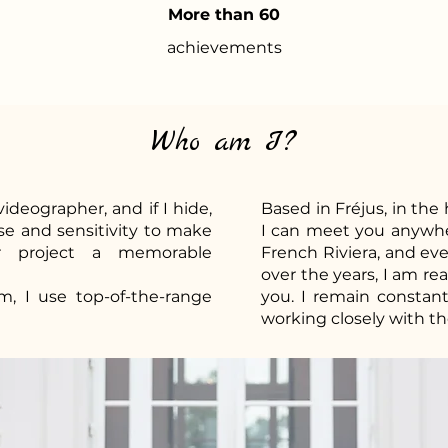
More than 60
achievements
Who am I?
ideographer, and if I hide,
Based in Fréjus, in the 
se and sensitivity to make
I can meet you anywher
r project a memorable
French Riviera, and ev
over the years, I am re
sm, I use top-of-the-range
you. I remain constantl
working closely with th