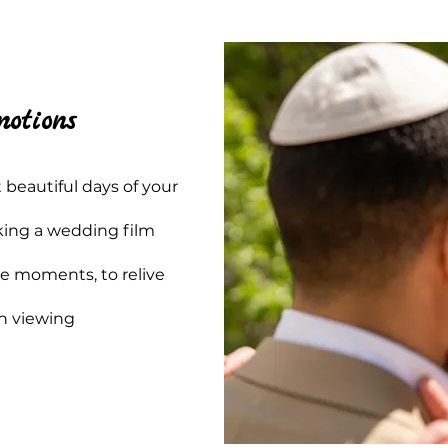
motions
 beautiful days of your
aking a wedding film
se moments, to relive
ch viewing