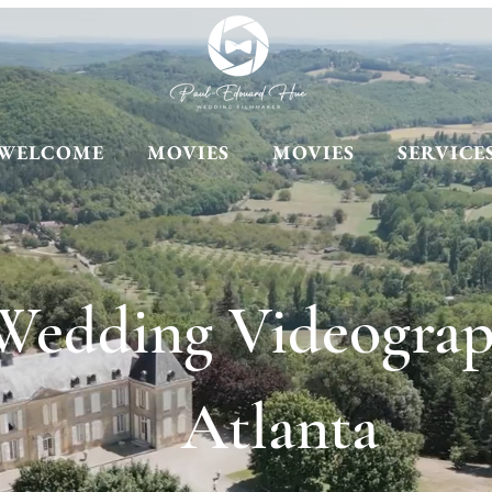
WELCOME
MOVIES
MOVIES
SERVICE
Wedding Videograp
Atlanta