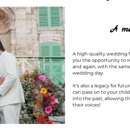
A me
A high-quality wedding fil
you the opportunity to 
and again, with the sam
wedding day.
It's also a legacy for fut
can pass on to your chil
into the past, allowing 
their voices!