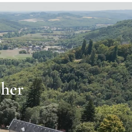
S
her