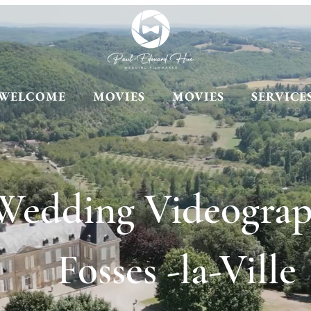
WELCOME
MOVIES
MOVIES
SERVICE
Wedding Videograp
Fosses -la-Ville