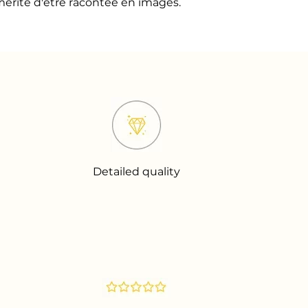
 mérite d'être racontée en images.
Detailed quality