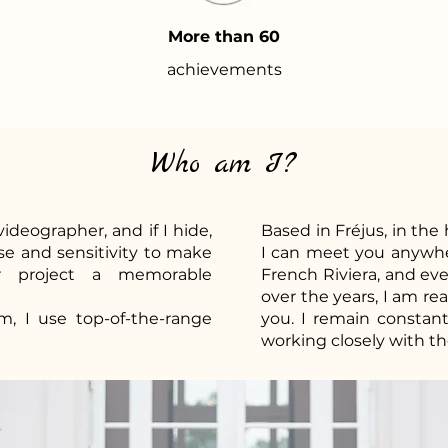
More than 60
achievements
Who am I?
ideographer, and if I hide,
Based in Fréjus, in the 
se and sensitivity to make
I can meet you anywher
r project a memorable
French Riviera, and ev
over the years, I am re
sm, I use top-of-the-range
you. I remain constantl
working closely with th