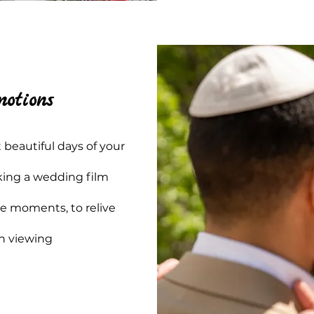
motions
 beautiful days of your
aking a wedding film
se moments, to relive
ch viewing