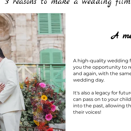
3 reasons to make a wedding film
A me
A high-quality wedding fil
you the opportunity to 
and again, with the sam
wedding day.
It's also a legacy for fut
can pass on to your chil
into the past, allowing 
their voices!