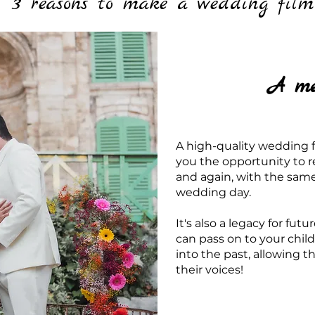
3 reasons to make a wedding film
A me
A high-quality wedding fil
you the opportunity to 
and again, with the sam
wedding day.
It's also a legacy for fut
can pass on to your chil
into the past, allowing 
their voices!