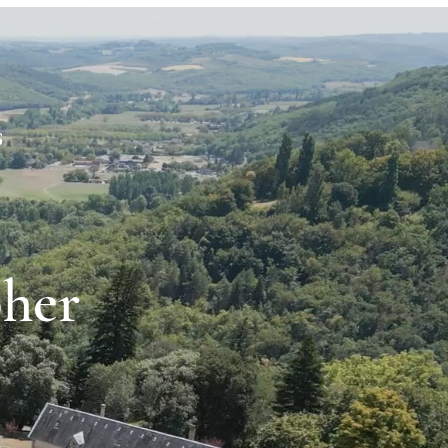
S
her