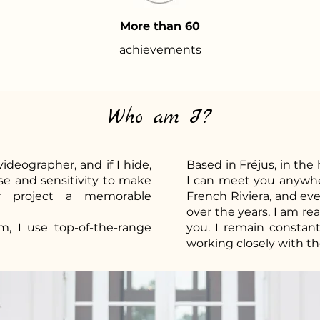
More than 60
achievements
Who am I?
ideographer, and if I hide,
Based in Fréjus, in the 
se and sensitivity to make
I can meet you anywher
r project a memorable
French Riviera, and ev
over the years, I am re
sm, I use top-of-the-range
you. I remain constantl
working closely with th