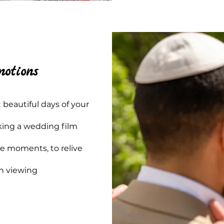
motions
 beautiful days of your
aking a wedding film
se moments, to relive
ch viewing