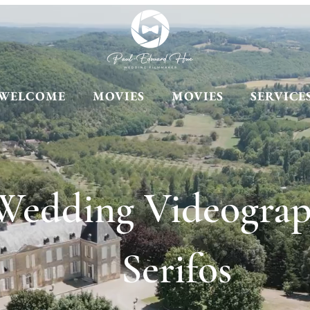
WELCOME
MOVIES
MOVIES
SERVICE
Wedding Videograp
Serifos