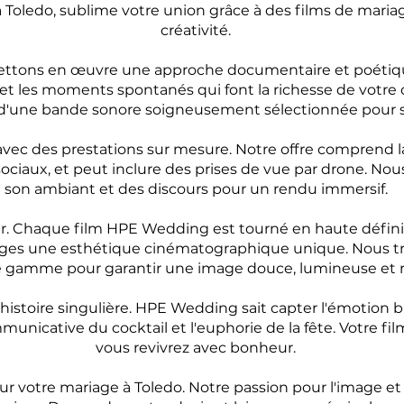
Toledo, sublime votre union grâce à des films de maria
créativité.
ettons en œuvre une approche documentaire et poétique
s et les moments spontanés qui font la richesse de votre
d'une bande sonore soigneusement sélectionnée pour s
vec des prestations sur mesure. Notre offre comprend la
sociaux, et peut inclure des prises de vue par drone. No
son ambiant et des discours pour un rendu immersif.
er. Chaque film HPE Wedding est tourné en haute défini
mages une esthétique cinématographique unique. Nous tr
e gamme pour garantir une image douce, lumineuse et ri
istoire singulière. HPE Wedding sait capter l'émotion bru
ommunicative du cocktail et l'euphorie de la fête. Votre 
vous revivrez avec bonheur.
 votre mariage à Toledo. Notre passion pour l'image et