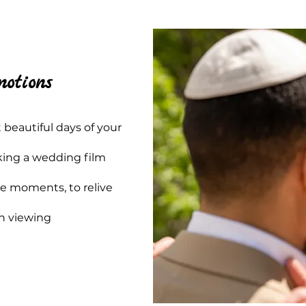
motions
 beautiful days of your
aking a wedding film
se moments, to relive
ch viewing