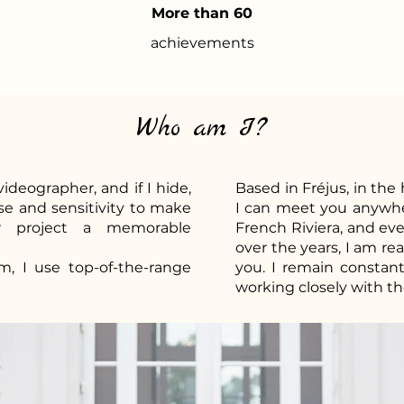
More than 60
achievements
Who am I?
ideographer, and if I hide,
Based in Fréjus, in the 
se and sensitivity to make
I can meet you anywher
r project a memorable
French Riviera, and ev
over the years, I am re
sm, I use top-of-the-range
you. I remain constantl
working closely with th