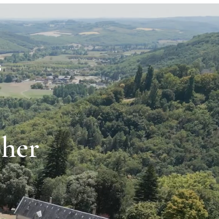
S
her