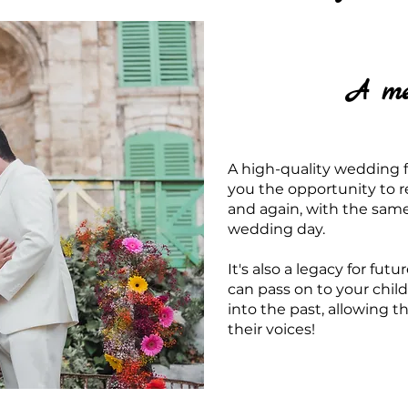
A me
A high-quality wedding fil
you the opportunity to 
and again, with the sam
wedding day.
It's also a legacy for fut
can pass on to your chil
into the past, allowing 
their voices!