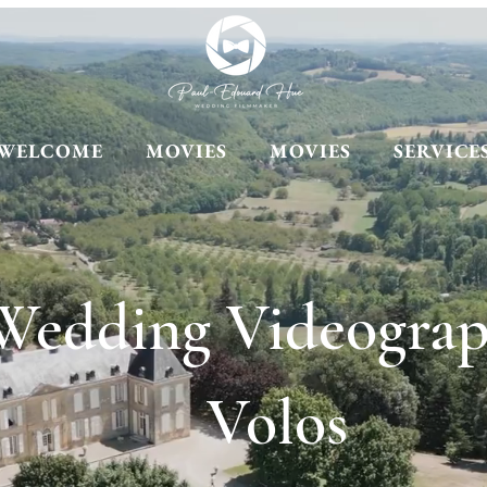
WELCOME
MOVIES
MOVIES
SERVICE
Wedding Videograp
Volos