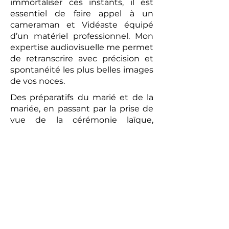
immortaliser ces instants, il est
essentiel de faire appel à un
cameraman et Vidéaste équipé
d’un matériel professionnel. Mon
expertise audiovisuelle me permet
de retranscrire avec précision et
spontanéité les plus belles images
de vos noces.
Des préparatifs du marié et de la
mariée, en passant par la prise de
vue de la cérémonie laïque,
jusqu’au brunch convivial du
lendemain, chaque moment sera
capturé avec une attention
particulière. La vidéo réalisée sera
un témoignage romantique et
authentique de votre union. Les
prises de vues réalisées par le
photographe peuvent compléter
ce tableau, offrant aux futurs