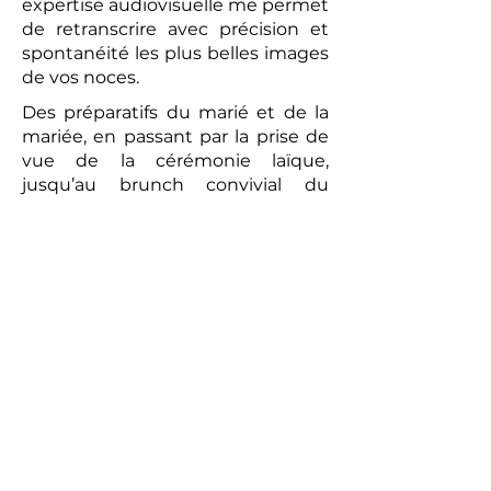
expertise audiovisuelle me permet
de retranscrire avec précision et
spontanéité les plus belles images
de vos noces.
Des préparatifs du marié et de la
mariée, en passant par la prise de
vue de la cérémonie laïque,
jusqu’au brunch convivial du
lendemain, chaque moment sera
capturé avec une attention
particulière. La vidéo réalisée sera
un témoignage romantique et
authentique de votre union. Les
prises de vues réalisées par le
photographe peuvent compléter
ce tableau, offrant aux futurs
mariés un souvenir tangible de
cette journée exceptionnelle.
Alors, pour un mariage qui vous
ressemble et pour immortaliser