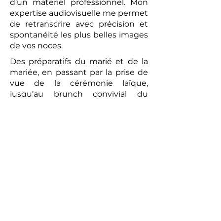
d’un matériel professionnel. Mon
expertise audiovisuelle me permet
de retranscrire avec précision et
spontanéité les plus belles images
de vos noces.
Des préparatifs du marié et de la
mariée, en passant par la prise de
vue de la cérémonie laïque,
jusqu’au brunch convivial du
lendemain, chaque moment sera
capturé avec une attention
particulière. La vidéo réalisée sera
un témoignage romantique et
authentique de votre union. Les
prises de vues réalisées par le
photographe peuvent compléter
ce tableau, offrant aux futurs
mariés un souvenir tangible de
cette journée exceptionnelle.
Alors, pour un mariage qui vous