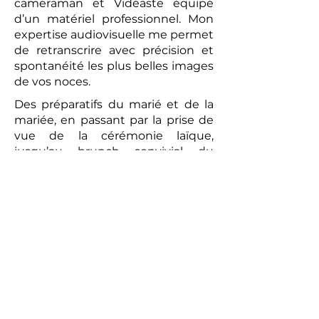
cameraman et Vidéaste équipé
d’un matériel professionnel. Mon
expertise audiovisuelle me permet
de retranscrire avec précision et
spontanéité les plus belles images
de vos noces.
Des préparatifs du marié et de la
mariée, en passant par la prise de
vue de la cérémonie laïque,
jusqu’au brunch convivial du
lendemain, chaque moment sera
capturé avec une attention
particulière. La vidéo réalisée sera
un témoignage romantique et
authentique de votre union. Les
prises de vues réalisées par le
photographe peuvent compléter
ce tableau, offrant aux futurs
mariés un souvenir tangible de
cette journée exceptionnelle.