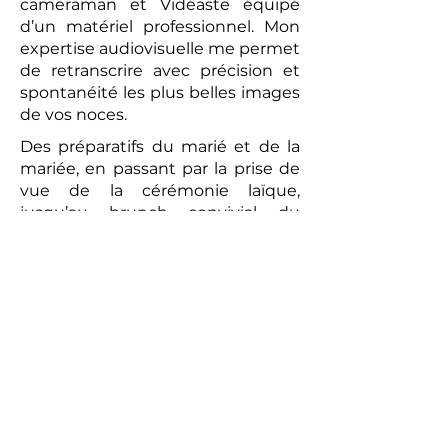
cameraman et Vidéaste équipé
d’un matériel professionnel. Mon
expertise audiovisuelle me permet
de retranscrire avec précision et
spontanéité les plus belles images
de vos noces.
Des préparatifs du marié et de la
mariée, en passant par la prise de
vue de la cérémonie laïque,
jusqu’au brunch convivial du
lendemain, chaque moment sera
capturé avec une attention
particulière. La vidéo réalisée sera
un témoignage romantique et
authentique de votre union. Les
prises de vues réalisées par le
photographe peuvent compléter
ce tableau, offrant aux futurs
mariés un souvenir tangible de
cette journée exceptionnelle.