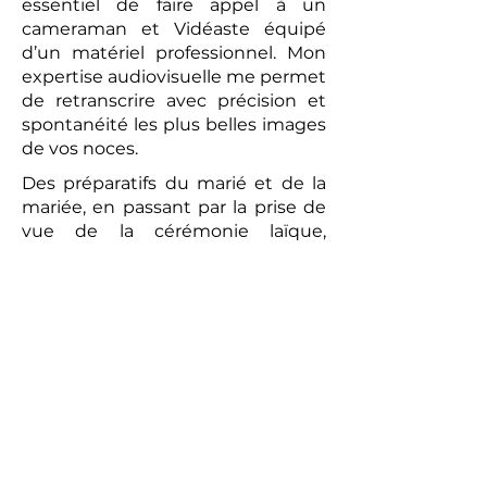
essentiel de faire appel à un
cameraman et Vidéaste équipé
d’un matériel professionnel. Mon
expertise audiovisuelle me permet
de retranscrire avec précision et
spontanéité les plus belles images
de vos noces.
Des préparatifs du marié et de la
mariée, en passant par la prise de
vue de la cérémonie laïque,
jusqu’au brunch convivial du
lendemain, chaque moment sera
capturé avec une attention
particulière. La vidéo réalisée sera
un témoignage romantique et
authentique de votre union. Les
prises de vues réalisées par le
photographe peuvent compléter
ce tableau, offrant aux futurs
mariés un souvenir tangible de