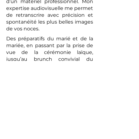
d’un matériel professionnel. Mon
expertise audiovisuelle me permet
de retranscrire avec précision et
spontanéité les plus belles images
de vos noces.
Des préparatifs du marié et de la
mariée, en passant par la prise de
vue de la cérémonie laïque,
jusqu’au brunch convivial du
lendemain, chaque moment sera
capturé avec une attention
particulière. La vidéo réalisée sera
un témoignage romantique et
authentique de votre union. Les
prises de vues réalisées par le
photographe peuvent compléter
ce tableau, offrant aux futurs
mariés un souvenir tangible de
cette journée exceptionnelle.
Alors, pour un mariage qui vous