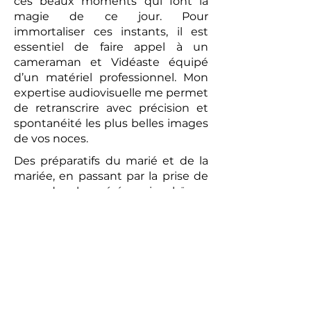
ces beaux moments qui font la
magie de ce jour. Pour
immortaliser ces instants, il est
essentiel de faire appel à un
cameraman et Vidéaste équipé
d’un matériel professionnel. Mon
expertise audiovisuelle me permet
de retranscrire avec précision et
spontanéité les plus belles images
de vos noces.
Des préparatifs du marié et de la
mariée, en passant par la prise de
vue de la cérémonie laïque,
jusqu’au brunch convivial du
lendemain, chaque moment sera
capturé avec une attention
particulière. La vidéo réalisée sera
un témoignage romantique et
authentique de votre union. Les
prises de vues réalisées par le