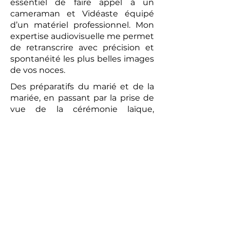
essentiel de faire appel à un
cameraman et Vidéaste équipé
d’un matériel professionnel. Mon
expertise audiovisuelle me permet
de retranscrire avec précision et
spontanéité les plus belles images
de vos noces.
Des préparatifs du marié et de la
mariée, en passant par la prise de
vue de la cérémonie laïque,
jusqu’au brunch convivial du
lendemain, chaque moment sera
capturé avec une attention
particulière. La vidéo réalisée sera
un témoignage romantique et
authentique de votre union. Les
prises de vues réalisées par le
photographe peuvent compléter
ce tableau, offrant aux futurs
mariés un souvenir tangible de