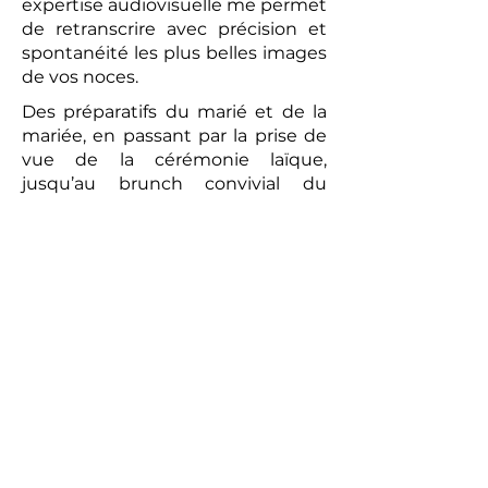
expertise audiovisuelle me permet
de retranscrire avec précision et
spontanéité les plus belles images
de vos noces.
Des préparatifs du marié et de la
mariée, en passant par la prise de
vue de la cérémonie laïque,
jusqu’au brunch convivial du
lendemain, chaque moment sera
capturé avec une attention
particulière. La vidéo réalisée sera
un témoignage romantique et
authentique de votre union. Les
prises de vues réalisées par le
photographe peuvent compléter
ce tableau, offrant aux futurs
mariés un souvenir tangible de
cette journée exceptionnelle.
Alors, pour un mariage qui vous
ressemble et pour immortaliser