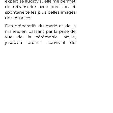
expertise audiovisuelle me permet
de retranscrire avec précision et
spontanéité les plus belles images
de vos noces.
Des préparatifs du marié et de la
mariée, en passant par la prise de
vue de la cérémonie laïque,
jusqu’au brunch convivial du
lendemain, chaque moment sera
capturé avec une attention
particulière. La vidéo réalisée sera
un témoignage romantique et
authentique de votre union. Les
prises de vues réalisées par le
photographe peuvent compléter
ce tableau, offrant aux futurs
mariés un souvenir tangible de
cette journée exceptionnelle.
Alors, pour un mariage qui vous
ressemble et pour immortaliser