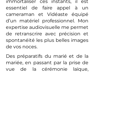
immortaliser ces instants, il est
essentiel de faire appel à un
cameraman et Vidéaste équipé
d’un matériel professionnel. Mon
expertise audiovisuelle me permet
de retranscrire avec précision et
spontanéité les plus belles images
de vos noces.
Des préparatifs du marié et de la
mariée, en passant par la prise de
vue de la cérémonie laïque,
jusqu’au brunch convivial du
lendemain, chaque moment sera
capturé avec une attention
particulière. La vidéo réalisée sera
un témoignage romantique et
authentique de votre union. Les
prises de vues réalisées par le
photographe peuvent compléter
ce tableau, offrant aux futurs