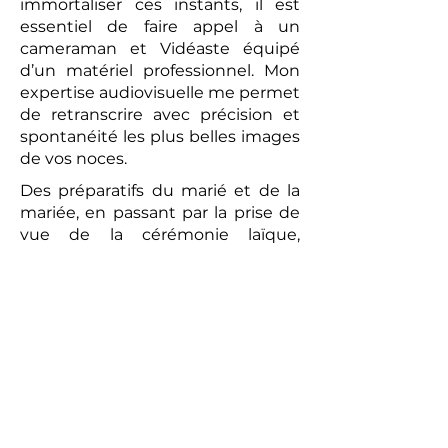
immortaliser ces instants, il est
essentiel de faire appel à un
cameraman et Vidéaste équipé
d’un matériel professionnel. Mon
expertise audiovisuelle me permet
de retranscrire avec précision et
spontanéité les plus belles images
de vos noces.
Des préparatifs du marié et de la
mariée, en passant par la prise de
vue de la cérémonie laïque,
jusqu’au brunch convivial du
lendemain, chaque moment sera
capturé avec une attention
particulière. La vidéo réalisée sera
un témoignage romantique et
authentique de votre union. Les
prises de vues réalisées par le
photographe peuvent compléter
ce tableau, offrant aux futurs