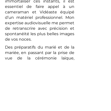
immortaliser ces instants, il est
essentiel de faire appel à un
cameraman et Vidéaste équipé
d’un matériel professionnel. Mon
expertise audiovisuelle me permet
de retranscrire avec précision et
spontanéité les plus belles images
de vos noces.
Des préparatifs du marié et de la
mariée, en passant par la prise de
vue de la cérémonie laïque,
jusqu’au brunch convivial du
lendemain, chaque moment sera
capturé avec une attention
particulière. La vidéo réalisée sera
un témoignage romantique et
authentique de votre union. Les
prises de vues réalisées par le
photographe peuvent compléter
ce tableau, offrant aux futurs