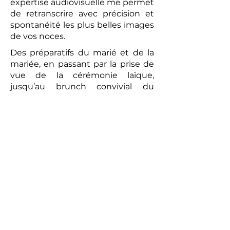
expertise audiovisuelle me permet
de retranscrire avec précision et
spontanéité les plus belles images
de vos noces.
Des préparatifs du marié et de la
mariée, en passant par la prise de
vue de la cérémonie laïque,
jusqu’au brunch convivial du
lendemain, chaque moment sera
capturé avec une attention
particulière. La vidéo réalisée sera
un témoignage romantique et
authentique de votre union. Les
prises de vues réalisées par le
photographe peuvent compléter
ce tableau, offrant aux futurs
mariés un souvenir tangible de
cette journée exceptionnelle.
Alors, pour un mariage qui vous
ressemble et pour immortaliser