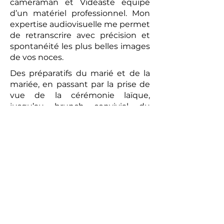
cameraman et Vidéaste équipé
d’un matériel professionnel. Mon
expertise audiovisuelle me permet
de retranscrire avec précision et
spontanéité les plus belles images
de vos noces.
Des préparatifs du marié et de la
mariée, en passant par la prise de
vue de la cérémonie laïque,
jusqu’au brunch convivial du
lendemain, chaque moment sera
capturé avec une attention
particulière. La vidéo réalisée sera
un témoignage romantique et
authentique de votre union. Les
prises de vues réalisées par le
photographe peuvent compléter
ce tableau, offrant aux futurs
mariés un souvenir tangible de
cette journée exceptionnelle.