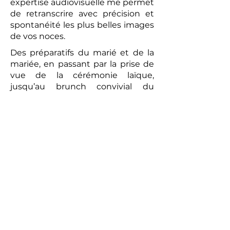
expertise audiovisuelle me permet
de retranscrire avec précision et
spontanéité les plus belles images
de vos noces.
Des préparatifs du marié et de la
mariée, en passant par la prise de
vue de la cérémonie laïque,
jusqu’au brunch convivial du
lendemain, chaque moment sera
capturé avec une attention
particulière. La vidéo réalisée sera
un témoignage romantique et
authentique de votre union. Les
prises de vues réalisées par le
photographe peuvent compléter
ce tableau, offrant aux futurs
mariés un souvenir tangible de
cette journée exceptionnelle.
Alors, pour un mariage qui vous
ressemble et pour immortaliser