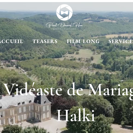
ACCUEIL
TEASERS
FILM LONG
SERVICE
Vidéaste de Maria
Halki