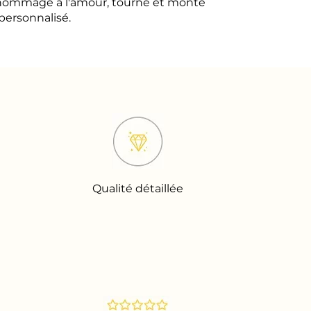
n hommage à l'amour, tourné et monté
personnalisé.
Qualité détaillée