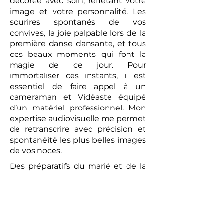
décorée avec soin, reflétant votre
image et votre personnalité. Les
sourires spontanés de vos
convives, la joie palpable lors de la
première danse dansante, et tous
ces beaux moments qui font la
magie de ce jour. Pour
immortaliser ces instants, il est
essentiel de faire appel à un
cameraman et Vidéaste équipé
d’un matériel professionnel. Mon
expertise audiovisuelle me permet
de retranscrire avec précision et
spontanéité les plus belles images
de vos noces.
Des préparatifs du marié et de la
mariée, en passant par la prise de
vue de la cérémonie laïque,
jusqu’au brunch convivial du
lendemain, chaque moment sera