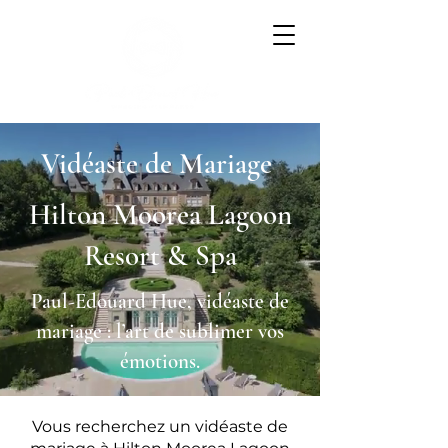
Vidéaste de Mariage
Hilton Moorea Lagoon
Resort & Spa
Paul-Edouard Hue, vidéaste de
mariage : l’art de sublimer vos
émotions.
Vous recherchez un vidéaste de