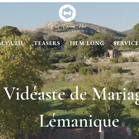
ACCUEIL
TEASERS
FILM LONG
SERVICE
Vidéaste de Maria
Lémanique