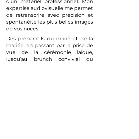
d’un matériel professionnel. Mon
expertise audiovisuelle me permet
de retranscrire avec précision et
spontanéité les plus belles images
de vos noces.
Des préparatifs du marié et de la
mariée, en passant par la prise de
vue de la cérémonie laïque,
jusqu’au brunch convivial du
lendemain, chaque moment sera
capturé avec une attention
particulière. La vidéo réalisée sera
un témoignage romantique et
authentique de votre union. Les
prises de vues réalisées par le
photographe peuvent compléter
ce tableau, offrant aux futurs
mariés un souvenir tangible de
cette journée exceptionnelle.
Alors, pour un mariage qui vous