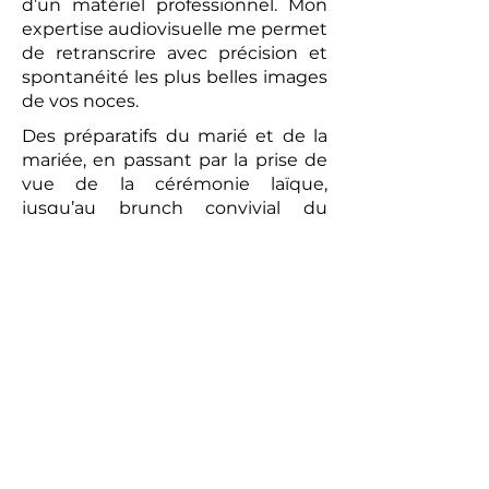
d’un matériel professionnel. Mon
expertise audiovisuelle me permet
de retranscrire avec précision et
spontanéité les plus belles images
de vos noces.
Des préparatifs du marié et de la
mariée, en passant par la prise de
vue de la cérémonie laïque,
jusqu’au brunch convivial du
lendemain, chaque moment sera
capturé avec une attention
particulière. La vidéo réalisée sera
un témoignage romantique et
authentique de votre union. Les
prises de vues réalisées par le
photographe peuvent compléter
ce tableau, offrant aux futurs
mariés un souvenir tangible de
cette journée exceptionnelle.
Alors, pour un mariage qui vous