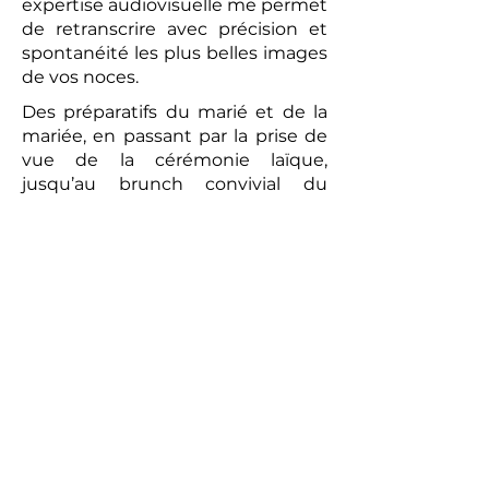
expertise audiovisuelle me permet
de retranscrire avec précision et
spontanéité les plus belles images
de vos noces.
Des préparatifs du marié et de la
mariée, en passant par la prise de
vue de la cérémonie laïque,
jusqu’au brunch convivial du
lendemain, chaque moment sera
capturé avec une attention
particulière. La vidéo réalisée sera
un témoignage romantique et
authentique de votre union. Les
prises de vues réalisées par le
photographe peuvent compléter
ce tableau, offrant aux futurs
mariés un souvenir tangible de
cette journée exceptionnelle.
Alors, pour un mariage qui vous
ressemble et pour immortaliser