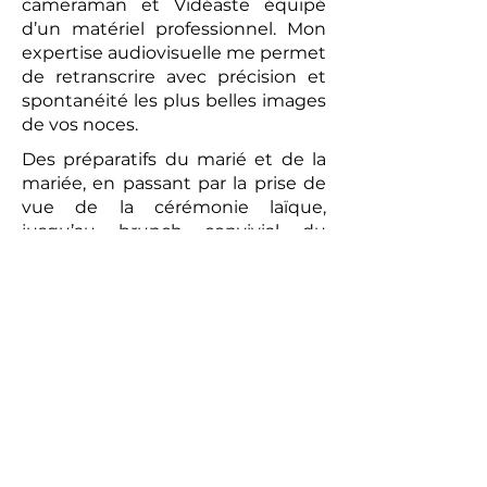
cameraman et Vidéaste équipé
d’un matériel professionnel. Mon
expertise audiovisuelle me permet
de retranscrire avec précision et
spontanéité les plus belles images
de vos noces.
Des préparatifs du marié et de la
mariée, en passant par la prise de
vue de la cérémonie laïque,
jusqu’au brunch convivial du
lendemain, chaque moment sera
capturé avec une attention
particulière. La vidéo réalisée sera
un témoignage romantique et
authentique de votre union. Les
prises de vues réalisées par le
photographe peuvent compléter
ce tableau, offrant aux futurs
mariés un souvenir tangible de
cette journée exceptionnelle.