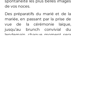
spontanéité les plus belles images
de vos noces.
Des préparatifs du marié et de la
mariée, en passant par la prise de
vue de la cérémonie laïque,
jusqu’au brunch convivial du
lendemain, chaque moment sera
capturé avec une attention
particulière. La vidéo réalisée sera
un témoignage romantique et
authentique de votre union. Les
prises de vues réalisées par le
photographe peuvent compléter
ce tableau, offrant aux futurs
mariés un souvenir tangible de
cette journée exceptionnelle.
Alors, pour un mariage qui vous
ressemble et pour immortaliser
chaque instant, n’hésitez pas à
faire appel à des professionnels