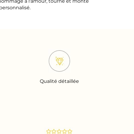
n hommage à l'amour, tourné et monté
personnalisé.
Qualité détaillée