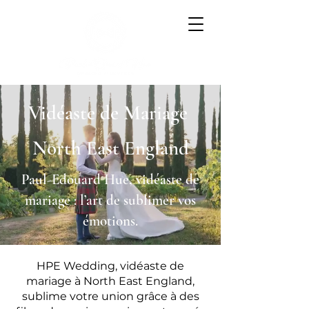
Vidéaste de Mariage
North East England
Paul-Edouard Hue, vidéaste de
mariage : l’art de sublimer vos
émotions.
HPE Wedding, vidéaste de
mariage à North East England,
sublime votre union grâce à des