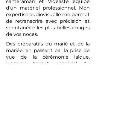
cameraman et Vidéaste équipé
d’un matériel professionnel. Mon
expertise audiovisuelle me permet
de retranscrire avec précision et
spontanéité les plus belles images
de vos noces.
Des préparatifs du marié et de la
mariée, en passant par la prise de
vue de la cérémonie laïque,
jusqu’au brunch convivial du
lendemain, chaque moment sera
capturé avec une attention
particulière. La vidéo réalisée sera
un témoignage romantique et
authentique de votre union. Les
prises de vues réalisées par le
photographe peuvent compléter
ce tableau, offrant aux futurs
mariés un souvenir tangible de
cette journée exceptionnelle.