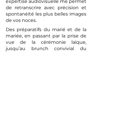
expertise audiovisuelle me permet
de retranscrire avec précision et
spontanéité les plus belles images
de vos noces.
Des préparatifs du marié et de la
mariée, en passant par la prise de
vue de la cérémonie laïque,
jusqu’au brunch convivial du
lendemain, chaque moment sera
capturé avec une attention
particulière. La vidéo réalisée sera
un témoignage romantique et
authentique de votre union. Les
prises de vues réalisées par le
photographe peuvent compléter
ce tableau, offrant aux futurs
mariés un souvenir tangible de
cette journée exceptionnelle.
Alors, pour un mariage qui vous
ressemble et pour immortaliser