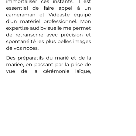
immortaliser ces instants, il est
essentiel de faire appel à un
cameraman et Vidéaste équipé
d’un matériel professionnel. Mon
expertise audiovisuelle me permet
de retranscrire avec précision et
spontanéité les plus belles images
de vos noces.
Des préparatifs du marié et de la
mariée, en passant par la prise de
vue de la cérémonie laïque,
jusqu’au brunch convivial du
lendemain, chaque moment sera
capturé avec une attention
particulière. La vidéo réalisée sera
un témoignage romantique et
authentique de votre union. Les
prises de vues réalisées par le
photographe peuvent compléter
ce tableau, offrant aux futurs