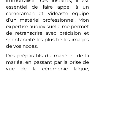
immortaliser ces instants, il est
essentiel de faire appel à un
cameraman et Vidéaste équipé
d’un matériel professionnel. Mon
expertise audiovisuelle me permet
de retranscrire avec précision et
spontanéité les plus belles images
de vos noces.
Des préparatifs du marié et de la
mariée, en passant par la prise de
vue de la cérémonie laïque,
jusqu’au brunch convivial du
lendemain, chaque moment sera
capturé avec une attention
particulière. La vidéo réalisée sera
un témoignage romantique et
authentique de votre union. Les
prises de vues réalisées par le
photographe peuvent compléter
ce tableau, offrant aux futurs