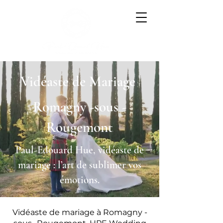
Vidéaste de Mariage
Romagny -sous -
Rougemont
Paul-Edouard Hue, vidéaste de
mariage : l’art de sublimer vos
émotions.
Vidéaste de mariage à Romagny -