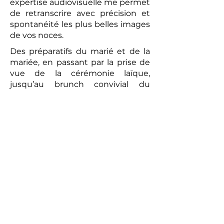
expertise audiovisuelle me permet
de retranscrire avec précision et
spontanéité les plus belles images
de vos noces.
Des préparatifs du marié et de la
mariée, en passant par la prise de
vue de la cérémonie laïque,
jusqu’au brunch convivial du
lendemain, chaque moment sera
capturé avec une attention
particulière. La vidéo réalisée sera
un témoignage romantique et
authentique de votre union. Les
prises de vues réalisées par le
photographe peuvent compléter
ce tableau, offrant aux futurs
mariés un souvenir tangible de
cette journée exceptionnelle.
Alors, pour un mariage qui vous
ressemble et pour immortaliser