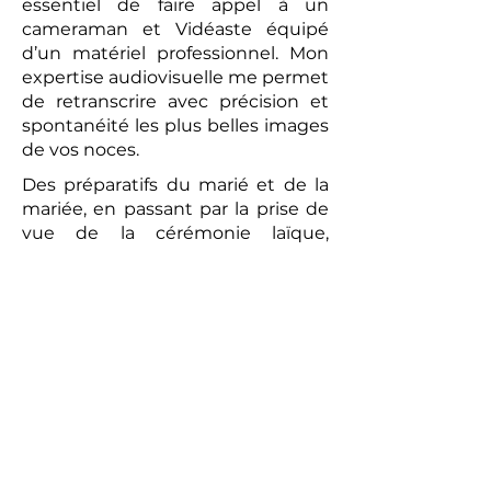
essentiel de faire appel à un
cameraman et Vidéaste équipé
d’un matériel professionnel. Mon
expertise audiovisuelle me permet
de retranscrire avec précision et
spontanéité les plus belles images
de vos noces.
Des préparatifs du marié et de la
mariée, en passant par la prise de
vue de la cérémonie laïque,
jusqu’au brunch convivial du
lendemain, chaque moment sera
capturé avec une attention
particulière. La vidéo réalisée sera
un témoignage romantique et
authentique de votre union. Les
prises de vues réalisées par le
photographe peuvent compléter
ce tableau, offrant aux futurs
mariés un souvenir tangible de