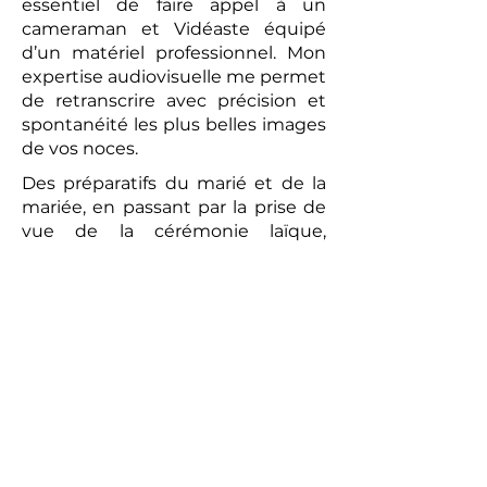
essentiel de faire appel à un
cameraman et Vidéaste équipé
d’un matériel professionnel. Mon
expertise audiovisuelle me permet
de retranscrire avec précision et
spontanéité les plus belles images
de vos noces.
Des préparatifs du marié et de la
mariée, en passant par la prise de
vue de la cérémonie laïque,
jusqu’au brunch convivial du
lendemain, chaque moment sera
capturé avec une attention
particulière. La vidéo réalisée sera
un témoignage romantique et
authentique de votre union. Les
prises de vues réalisées par le
photographe peuvent compléter
ce tableau, offrant aux futurs
mariés un souvenir tangible de