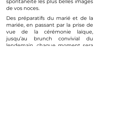
spontanéité les plus belles images
de vos noces.
Des préparatifs du marié et de la
mariée, en passant par la prise de
vue de la cérémonie laïque,
jusqu’au brunch convivial du
lendemain, chaque moment sera
capturé avec une attention
particulière. La vidéo réalisée sera
un témoignage romantique et
authentique de votre union. Les
prises de vues réalisées par le
photographe peuvent compléter
ce tableau, offrant aux futurs
mariés un souvenir tangible de
cette journée exceptionnelle.
Alors, pour un mariage qui vous
ressemble et pour immortaliser
chaque instant, n’hésitez pas à
faire appel à des professionnels