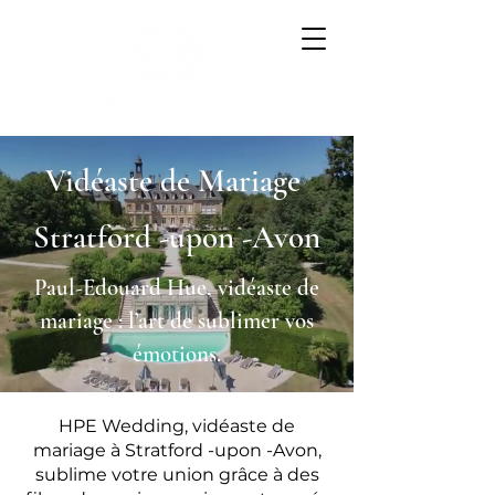
Vidéaste de Mariage
Stratford -upon -Avon
Paul-Edouard Hue, vidéaste de
mariage : l’art de sublimer vos
émotions.
HPE Wedding, vidéaste de
mariage à Stratford -upon -Avon,
sublime votre union grâce à des