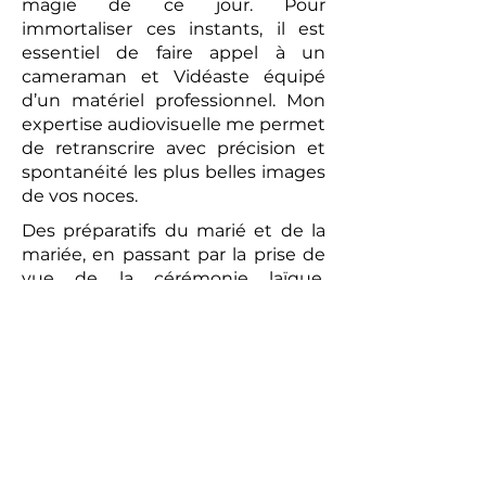
magie de ce jour. Pour
immortaliser ces instants, il est
essentiel de faire appel à un
cameraman et Vidéaste équipé
d’un matériel professionnel. Mon
expertise audiovisuelle me permet
de retranscrire avec précision et
spontanéité les plus belles images
de vos noces.
Des préparatifs du marié et de la
mariée, en passant par la prise de
vue de la cérémonie laïque,
jusqu’au brunch convivial du
lendemain, chaque moment sera
capturé avec une attention
particulière. La vidéo réalisée sera
un témoignage romantique et
authentique de votre union. Les
prises de vues réalisées par le
photographe peuvent compléter