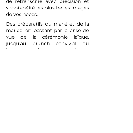
de retranscrire avec précision et
spontanéité les plus belles images
de vos noces.
Des préparatifs du marié et de la
mariée, en passant par la prise de
vue de la cérémonie laïque,
jusqu’au brunch convivial du
lendemain, chaque moment sera
capturé avec une attention
particulière. La vidéo réalisée sera
un témoignage romantique et
authentique de votre union. Les
prises de vues réalisées par le
photographe peuvent compléter
ce tableau, offrant aux futurs
mariés un souvenir tangible de
cette journée exceptionnelle.
Alors, pour un mariage qui vous
ressemble et pour immortaliser
chaque instant, n’hésitez pas à