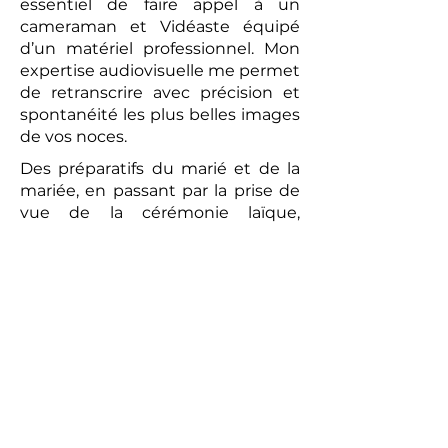
essentiel de faire appel à un
cameraman et Vidéaste équipé
d’un matériel professionnel. Mon
expertise audiovisuelle me permet
de retranscrire avec précision et
spontanéité les plus belles images
de vos noces.
Des préparatifs du marié et de la
mariée, en passant par la prise de
vue de la cérémonie laïque,
jusqu’au brunch convivial du
lendemain, chaque moment sera
capturé avec une attention
particulière. La vidéo réalisée sera
un témoignage romantique et
authentique de votre union. Les
prises de vues réalisées par le
photographe peuvent compléter
ce tableau, offrant aux futurs
mariés un souvenir tangible de